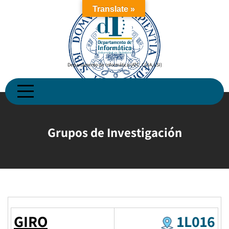
Skip
Translate »
to
content
Departamento de Informática (ATC, CCIA, LSI)
Grupos de Investigación
GIRO
1L016